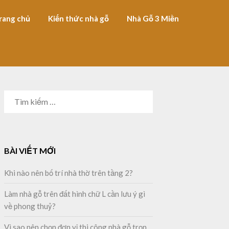
rang chủ
Kiến thức nhà gỗ
Nhà Gỗ 3 Miền
TÌM
KIẾM
CHO:
BÀI VIẾT MỚI
Khi nào nên bố trí nhà thờ trên tầng 2?
Làm nhà gỗ trên đất hình chữ L cần lưu ý gì
về phong thuỷ?
Vì sao nên chọn đơn vị thi công nhà gỗ trọn