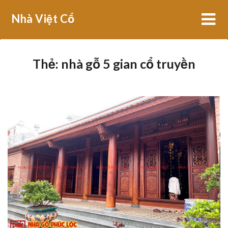
Skip
Nhà Việt Cổ
to
content
Thẻ:
nhà gỗ 5 gian cổ truyền