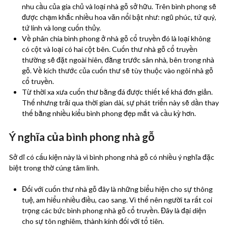
nhu cầu của gia chủ và loại nhà gỗ sở hữu. Trên bình phong sẽ
được chạm khắc nhiều hoa văn nổi bật như: ngũ phúc, tứ quý,
tứ linh và long cuốn thủy.
Về phân chia bình phong ở nhà gỗ cổ truyền đó là loại không
có cột và loại có hai cột bên. Cuốn thư nhà gỗ cổ truyền
thường sẽ đặt ngoài hiên, đằng trước sân nhà, bên trong nhà
gỗ. Về kích thước của cuốn thư sẽ tùy thuộc vào ngôi nhà gỗ
cổ truyền.
Từ thời xa xưa cuốn thư bằng đá được thiết kế khá đơn giản.
Thế nhưng trải qua thời gian dài, sự phát triển này sẽ dần thay
thế bằng nhiều kiểu bình phong đẹp mắt và cầu kỳ hơn.
Ý nghĩa của bình phong nhà gỗ
Sở dĩ có cấu kiện này là vì bình phong nhà gỗ có nhiều ý nghĩa đặc
biệt trong thờ cúng tâm linh.
Đối với cuốn thư nhà gỗ đây là những biểu hiện cho sự thông
tuệ, am hiểu nhiều điều, cao sang. Vì thế nên người ta rất coi
trọng các bức bình phong nhà gỗ cổ truyền. Đây là đại diện
cho sự tôn nghiêm, thành kính đối với tổ tiên.