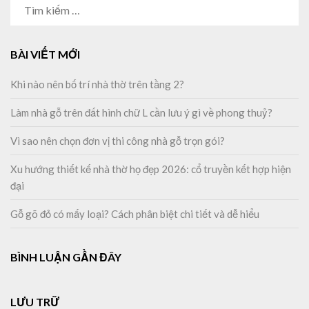
TÌM
KIẾM
CHO:
BÀI VIẾT MỚI
Khi nào nên bố trí nhà thờ trên tầng 2?
Làm nhà gỗ trên đất hình chữ L cần lưu ý gì về phong thuỷ?
Vì sao nên chọn đơn vị thi công nhà gỗ trọn gói?
Xu hướng thiết kế nhà thờ họ đẹp 2026: cổ truyền kết hợp hiện
đại
Gỗ gõ đỏ có mấy loại? Cách phân biệt chi tiết và dễ hiểu
BÌNH LUẬN GẦN ĐÂY
LƯU TRỮ