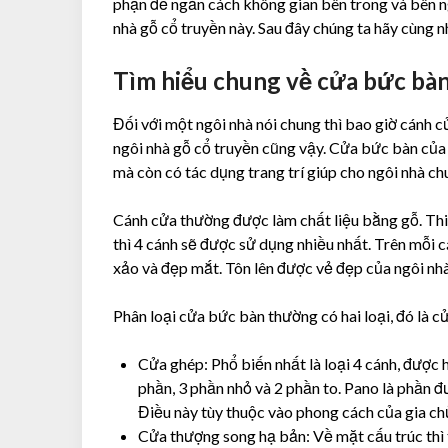
phận để ngăn cách không gian bên trong và bên ng
nhà gỗ cổ truyền này. Sau đây chúng ta hãy cùng 
Tìm hiểu chung về cửa bức bà
Đối với một ngôi nhà nói chung thì bao giờ cánh c
ngôi nhà gỗ cổ truyền cũng vậy. Cửa bức bàn của 
mà còn có tác dụng trang trí giúp cho ngôi nhà c
Cánh cửa thường được làm chất liệu bằng gỗ. Thiết
thì 4 cánh sẽ được sử dụng nhiều nhất. Trên mỗi 
xảo và đẹp mắt. Tôn lên được vẻ đẹp của ngôi nh
Phân loại cửa bức bàn thường có hai loại, đó là 
Cửa ghép: Phổ biến nhất là loại 4 cánh, được 
phần, 3 phần nhỏ và 2 phần to. Pano là phần đư
Điều này tùy thuộc vào phong cách của gia ch
Cửa thượng song hạ bản: Về mặt cấu trúc thì