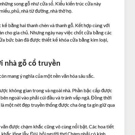
những song gỗ như cửa sổ. Kiểu kiến trúc cửa này
miếu, phủ, nhà từ đường, nhà thờ họ.
 kế bằng hai thanh chèn và thanh gỗ. Kết hợp cùng với
àn cho gia chủ. Nhưng ngày nay việc chốt cửa bằng các
ửa bức bàn đã được thiết kế khóa cửa bằng kim loại,
i nhà gỗ cổ truyền
còn mang ý nghĩa của một nền văn hóa sâu sắc.
 được không gian trong và ngoài nhà. Phần bậc cấp được
ở bên ngoài vào phải cúi đầu và tránh vấp ngã. Đồng thời
h là một nét đẹp truyền thống được cha ông ta gìn giữ qua
 văn được chạm khắc cũng vô cùng nổi bật. Các hoa tiết
m khắc lộng lẫy. Đòi hỏi người thợ Chạm phải có kinh