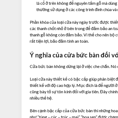
lá cổ ở trên không để nguyên tấm gỗ mà dùng 
thường sử dụng ở các công trình đình chùa và 
Phần khóa của loại cửa này ngày trước được thiết
các thanh chốt nhỏ ở bên trong để đảm bảo an to
thanh gỗ không còn đảm bảo. Vì thế cho nên bộ c
rất tiện lợi, bảo đảm tính an toàn.
Ý nghĩa của cửa bức bàn đối vớ
Cửa bức bàn không dừng lại ở việc che chắn. Nó 
Loại cửa này thiết kế có bậc cấp giúp phân biệt
thiết kế với độ cao hợp lý. Mục đích là để người 
cũng bày tỏ sự tôn kính đối với gia tiên. Đây chín
nhiều thế hệ.
Bên cạnh bậc cấp của cửa bức bàn thì những hoa
như “tùng – cúc – trúc – mai” “hoa sen” được chạ