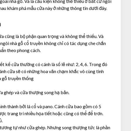
oài nhà gỗ. Và là cấu kiện không thể thiếu ở bất cứ ngôi
nhau khám phá mẫu cửa này ở những thông tin dưới đây.
n
ửa cũng là bộ phận quan trọng và không thể thiếu. Và
ngôi nhà gỗ cổ truyền không chỉ có tác dụng che chắn
huẩn theo phong cách.
 kế cửa thường có cánh là số lẻ như: 2, 4, 6. Trong đó
cánh cửa sẽ có những hoa văn chạm khắc vô cùng tinh
à gỗ truyền thống
cửa ghép và cửa thượng song hạ bản.
hình thành bởi lá cổ và pano. Cánh cửa bao gồm có 5
ợc trang trí nhiều họa tiết hoặc cũng có thể để trơn.
ủ.
 tương tự như cửa ghép. Nhưng song thượng tức là phần