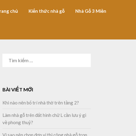
rang chủ
Kiến thức nhà gỗ
Nhà Gỗ 3 Miền
TÌM
KIẾM
CHO:
BÀI VIẾT MỚI
Khi nào nên bố trí nhà thờ trên tầng 2?
Làm nhà gỗ trên đất hình chữ L cần lưu ý gì
về phong thuỷ?
Vì sao nên chọn đơn vị thi công nhà gỗ trọn