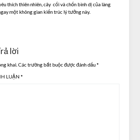
u thích thiên nhiên, cây cối và chốn bình dị của làng
ngay một không gian kiến trúc lý tưởng này.
rả lời
ông khai.
Các trường bắt buộc được đánh dấu
*
NH LUẬN
*