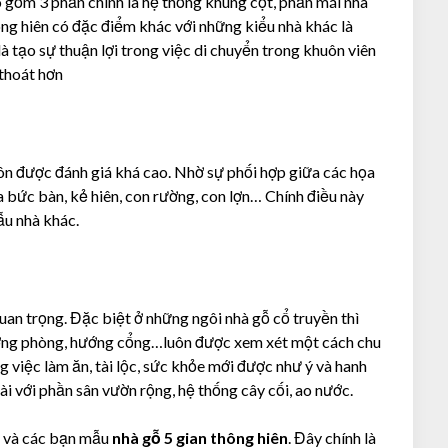
o gồm 3 phần chính là hệ thống khung cột, phần mái nhà
ng hiên có đặc điểm khác với những kiểu nhà khác là
à tạo sự thuận lợi trong việc di chuyển trong khuôn viên
 thoát hơn
ôn được đánh giá khá cao. Nhờ sự phối hợp giữa các họa
ửa bức bàn, kẻ hiên, con rường, con lợn… Chính điều này
ẫu nhà khác.
an trọng. Đặc biệt ở những ngôi nhà gỗ cổ truyền thì
ướng phòng, hướng cổng…luôn được xem xét một cách chu
g việc làm ăn, tài lộc, sức khỏe mới được như ý và hanh
i với phần sân vườn rộng, hệ thống cây cối, ao nước.
vị và các bạn mẫu
nhà gỗ 5 gian thông hiên
. Đây chính là