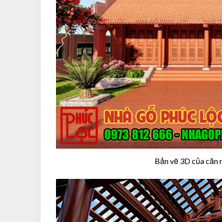
Bản vẽ 3D của căn n