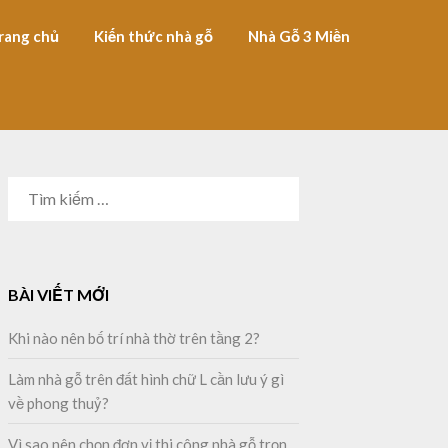
rang chủ
Kiến thức nhà gỗ
Nhà Gỗ 3 Miền
TÌM
KIẾM
CHO:
BÀI VIẾT MỚI
Khi nào nên bố trí nhà thờ trên tầng 2?
Làm nhà gỗ trên đất hình chữ L cần lưu ý gì
về phong thuỷ?
Vì sao nên chọn đơn vị thi công nhà gỗ trọn