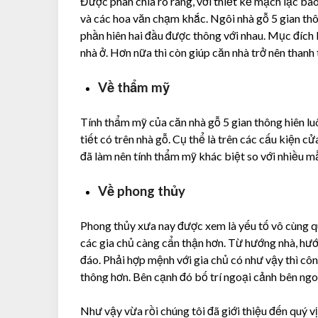
Được phân chia rõ ràng, với thiết kế mạch lạc ba
và các hoa văn chạm khắc. Ngôi nhà gỗ 5 gian thô
phần hiên hai đầu được thông với nhau. Mục đích l
nhà ở. Hơn nữa thì còn giúp căn nhà trở nên thanh
Về thẩm mỹ
Tính thẩm mỹ của căn nhà gỗ 5 gian thông hiên lu
tiết có trên nhà gỗ. Cụ thể là trên các cấu kiện c
đã làm nên tính thẩm mỹ khác biệt so với nhiều m
Về phong thủy
Phong thủy xưa nay được xem là yếu tố vô cùng qu
các gia chủ càng cẩn thận hơn. Từ hướng nhà, h
đáo. Phải hợp mệnh với gia chủ có như vậy thì côn
thông hơn. Bên cạnh đó bố trí ngoại cảnh bên ngoà
Như vậy vừa rồi chúng tôi đã giới thiệu đến quý 