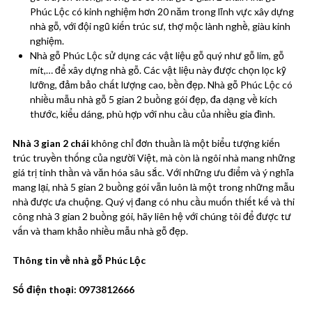
Phúc Lộc có kinh nghiệm hơn 20 năm trong lĩnh vực xây dựng
nhà gỗ, với đội ngũ kiến trúc sư, thợ mộc lành nghề, giàu kinh
nghiệm.
Nhà gỗ Phúc Lộc sử dụng các vật liệu gỗ quý như gỗ lim, gỗ
mít,… để xây dựng nhà gỗ. Các vật liệu này được chọn lọc kỹ
lưỡng, đảm bảo chất lượng cao, bền đẹp. Nhà gỗ Phúc Lộc có
nhiều mẫu nhà gỗ 5 gian 2 buồng gói đẹp, đa dạng về kích
thước, kiểu dáng, phù hợp với nhu cầu của nhiều gia đình.
Nhà 3 gian 2 chái
không chỉ đơn thuần là một biểu tượng kiến
trúc truyền thống của người Việt, mà còn là ngôi nhà mang những
giá trị tinh thần và văn hóa sâu sắc. Với những ưu điểm và ý nghĩa
mang lại, nhà 5 gian 2 buồng gói vẫn luôn là một trong những mẫu
nhà được ưa chuộng. Quý vị đang có nhu cầu muốn thiết kế và thi
công nhà 3 gian 2 buồng gói, hãy liên hệ với chúng tôi để được tư
vấn và tham khảo nhiều mẫu nhà gỗ đẹp.
Thông tin về nhà gỗ Phúc Lộc
Số điện thoại: 0973812666