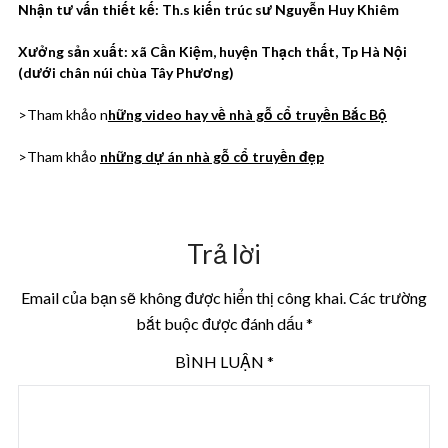
Nhận tư vấn thiết kế: Th.s kiến trúc sư Nguyễn Huy Khiêm
Xưởng sản xuất: xã Cần Kiệm, huyện Thạch thất, Tp Hà Nội
(dưới chân núi chùa Tây Phương)
>Tham khảo n
hững video hay về nhà gỗ cổ truyền Bắc Bộ
>Tham khảo
những dự án nhà gỗ cổ truyền đẹp
Trả lời
Email của bạn sẽ không được hiển thị công khai.
Các trường
bắt buộc được đánh dấu
*
BÌNH LUẬN
*