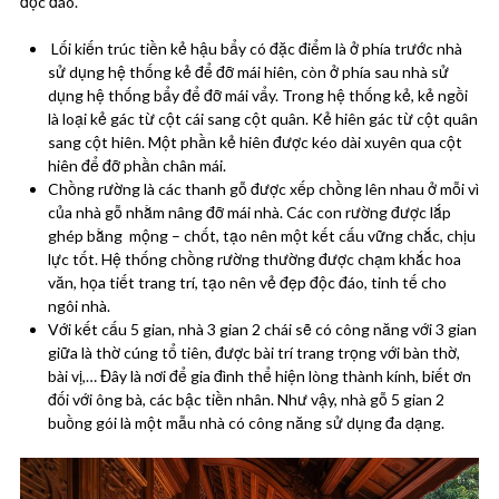
độc đáo.
Lối kiến trúc tiền kẻ hậu bẩy có đặc điểm là ở phía trước nhà
sử dụng hệ thống kẻ để đỡ mái hiên, còn ở phía sau nhà sử
dụng hệ thống bẩy để đỡ mái vẩy. Trong hệ thống kẻ, kẻ ngồi
là loại kẻ gác từ cột cái sang cột quân. Kẻ hiên gác từ cột quân
sang cột hiên. Một phần kẻ hiên được kéo dài xuyên qua cột
hiên để đỡ phần chân mái.
Chồng rường là các thanh gỗ được xếp chồng lên nhau ở mỗi vì
của nhà gỗ nhằm nâng đỡ mái nhà. Các con rường được lắp
ghép bằng mộng – chốt, tạo nên một kết cấu vững chắc, chịu
lực tốt. Hệ thống chồng rường thường được chạm khắc hoa
văn, họa tiết trang trí, tạo nên vẻ đẹp độc đáo, tinh tế cho
ngôi nhà.
Với kết cấu 5 gian, nhà 3 gian 2 chái sẽ có công năng với 3 gian
giữa là thờ cúng tổ tiên, được bài trí trang trọng với bàn thờ,
bài vị,… Đây là nơi để gia đình thể hiện lòng thành kính, biết ơn
đối với ông bà, các bậc tiền nhân. Như vậy, nhà gỗ 5 gian 2
buồng gói là một mẫu nhà có công năng sử dụng đa dạng.