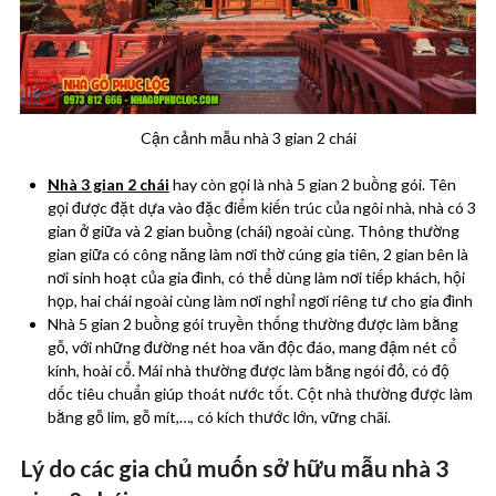
Cận cảnh mẫu nhà 3 gian 2 chái
Nhà 3 gian 2 chái
hay còn gọi là nhà 5 gian 2 buồng gói. Tên
gọi được đặt dựa vào đặc điểm kiến trúc của ngôi nhà, nhà có 3
gian ở giữa và 2 gian buồng (chái) ngoài cùng. Thông thường
gian giữa có công năng làm nơi thờ cúng gia tiên, 2 gian bên
là
nơi sinh hoạt của gia đình, có thể dùng làm nơi tiếp khách, hội
họp, hai chái ngoài cùng làm nơi nghỉ ngơi riêng tư cho gia đình
Nhà 5 gian 2 buồng gói truyền thống thường được làm bằng
gỗ, với những đường nét hoa văn độc đáo, mang đậm nét cổ
kính, hoài cổ. Mái nhà thường được làm bằng ngói đỏ, có độ
dốc tiêu chuẩn giúp thoát nước tốt. Cột nhà thường được làm
bằng gỗ lim, gỗ mít,…, có kích thước lớn, vững chãi.
Lý do các gia chủ muốn sở hữu mẫu nhà 3