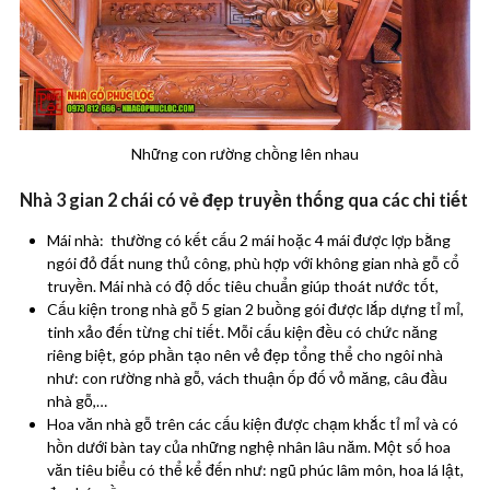
Những con rường chồng lên nhau
Nhà 3 gian 2 chái có vẻ đẹp truyền thống qua các chi tiết
Mái nhà: thường có kết cấu 2 mái hoặc 4 mái được lợp bằng
ngói đỏ đất nung thủ công, phù hợp với không gian nhà gỗ cổ
truyền. Mái nhà có độ dốc tiêu chuẩn giúp thoát nước tốt,
Cấu kiện trong nhà gỗ 5 gian 2 buồng gói được lắp dựng tỉ mỉ,
tinh xảo đến từng chi tiết. Mỗi cấu kiện đều có chức năng
riêng biệt, góp phần tạo nên vẻ đẹp tổng thể cho ngôi nhà
như: con rường nhà gỗ, vách thuận ốp đố vỏ măng, câu đầu
nhà gỗ,…
Hoa văn nhà gỗ trên các cấu kiện được chạm khắc tỉ mỉ và có
hồn dưới bàn tay của những nghệ nhân lâu năm. Một số hoa
văn tiêu biểu có thể kể đến như: ngũ phúc lâm môn, hoa lá lật,